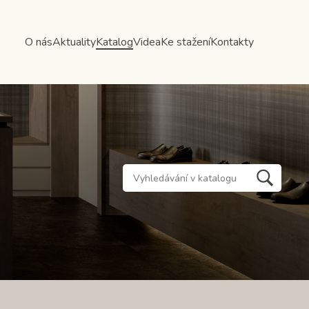
O nás
Aktuality
Katalog
Videa
Ke stažení
Kontakty