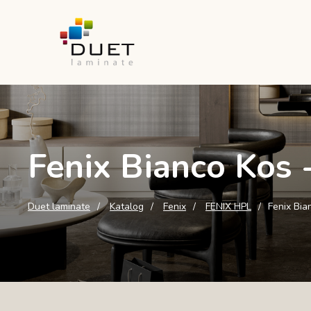
Fenix Bianco Kos 
Duet laminate
Katalog
Fenix
FENIX HPL
Fenix Bia