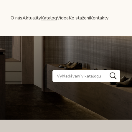
O nás
Aktuality
Katalog
Videa
Ke stažení
Kontakty