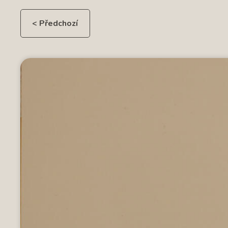
< Předchozí