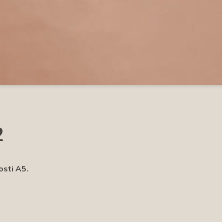
2
osti A5.