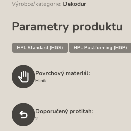
Výrobce/kategorie:
Dekodur
Parametry produktu
HPL Standard (HGS)
HPL Postforming (HGP)
Povrchový materiál:
Hliník
Doporučený protitah:
2