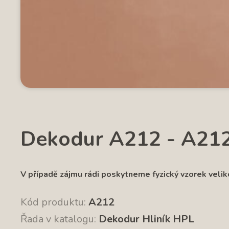
Dekodur A212 - A21
V případě z
ájmu rádi poskytneme fyzický vzorek velik
Kód produktu:
A212
Řada v katalogu:
Dekodur Hliník HPL