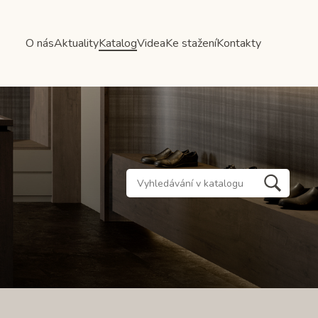
O nás
Aktuality
Katalog
Videa
Ke stažení
Kontakty