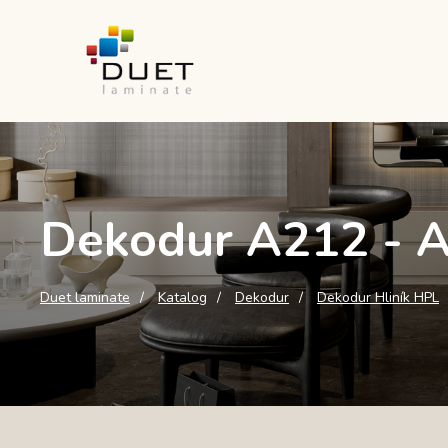
Dekodur A212 - 
Duet laminate
Katalog
Dekodur
Dekodur Hliník HPL