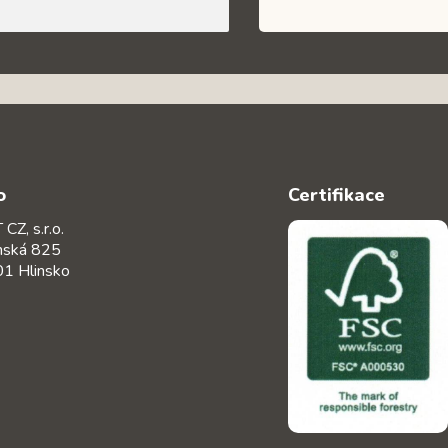
o
Certifikace
CZ, s.r.o.
nská 825
1 Hlinsko