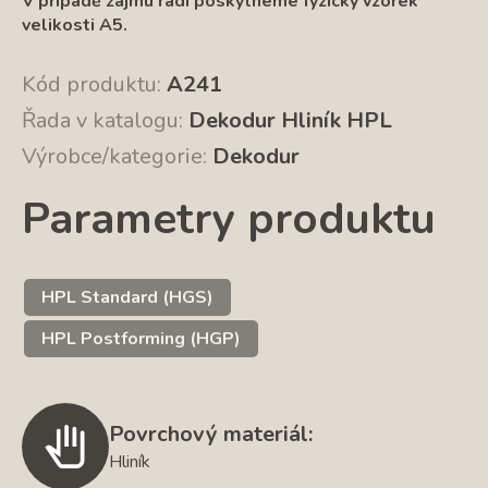
V případě z
ájmu rádi poskytneme fyzický vzorek
velikosti A5.
Kód produktu:
A241
Řada v katalogu:
Dekodur Hliník HPL
Výrobce/kategorie:
Dekodur
Parametry produktu
HPL Standard (HGS)
HPL Postforming (HGP)
Povrchový materiál:
Hliník