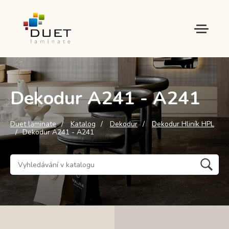
Dekodur A241 - A241
Duet laminate
Katalog
Dekodur
Dekodur Hliník HPL
Dekodur A241 - A241