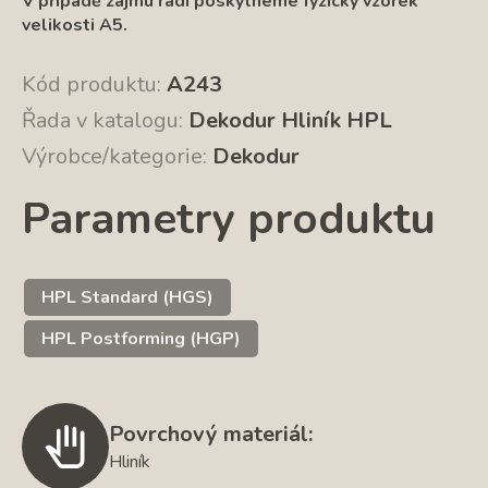
V případě z
ájmu rádi poskytneme fyzický vzorek
velikosti A5.
Kód produktu:
A243
Řada v katalogu:
Dekodur Hliník HPL
Výrobce/kategorie:
Dekodur
Parametry produktu
HPL Standard (HGS)
HPL Postforming (HGP)
Povrchový materiál:
Hliník