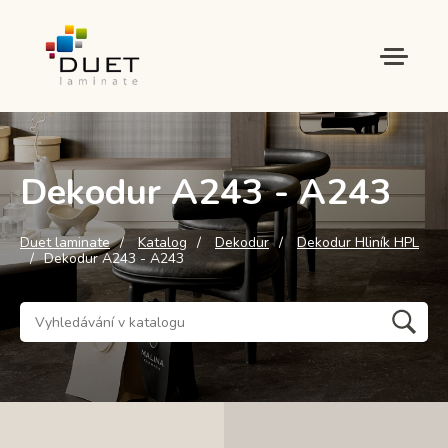
Dekodur A243 - A243
Duet laminate
Katalog
Dekodur
Dekodur Hliník HPL
Dekodur A243 - A243