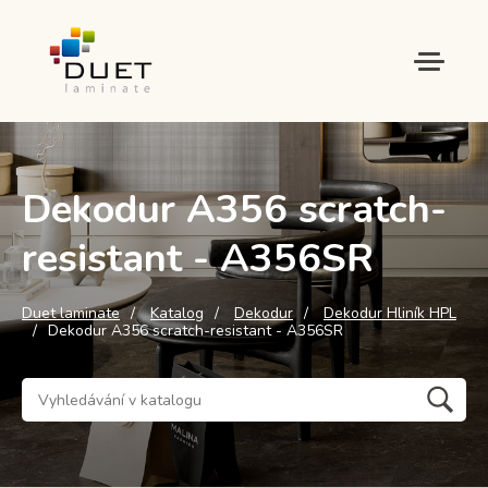
Dekodur A356 scratch-
resistant - A356SR
Duet laminate
Katalog
Dekodur
Dekodur Hliník HPL
Dekodur A356 scratch-resistant - A356SR