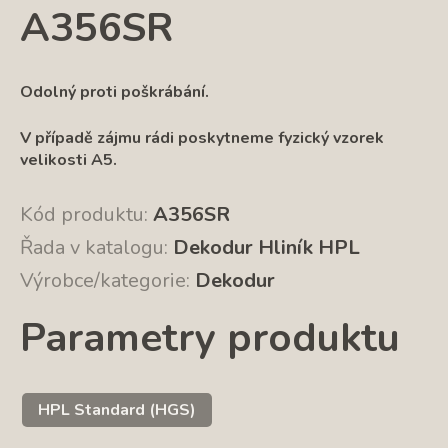
A356SR
Odolný proti poškrábání.
V případě z
ájmu rádi poskytneme fyzický vzorek
velikosti A5.
Kód produktu:
A356SR
Řada v katalogu:
Dekodur Hliník HPL
Výrobce/kategorie:
Dekodur
Parametry produktu
HPL Standard (HGS)