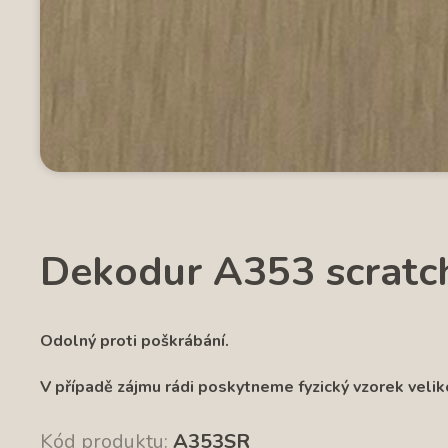
Dekodur A353 scratch
Odolný proti poškrábání.
V případě z
ájmu rádi poskytneme fyzický vzorek velik
Kód produktu:
A353SR