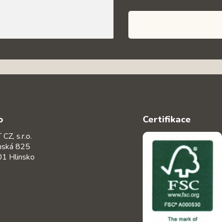
o
Certifikace
CZ, s.r.o.
nská 825
1 Hlinsko