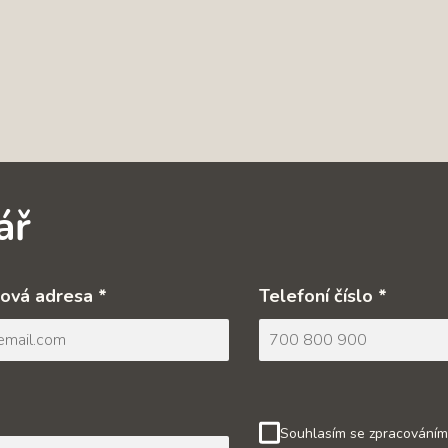
ář
ová adresa *
Telefoní číslo *
Souhlasím se zpracováním