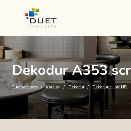
Dekodur A353 scr
Duet laminate
Katalog
Dekodur
Dekodur Hliník HPL