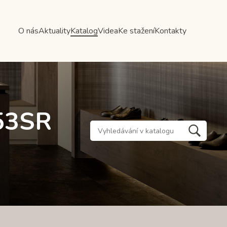
O nás
Aktuality
Katalog
Videa
Ke stažení
Kontakty
353SR