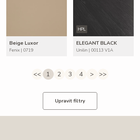
HPL
Beige Luxor
ELEGANT BLACK
Fenix | 0719
Unilin | 00113 V1A
<<
1
2
3
4
>
>>
Upravit filtry