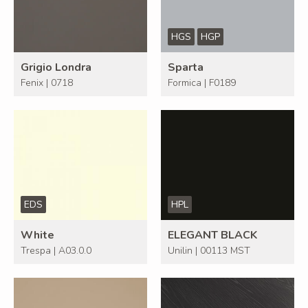
HGS
HGP
Grigio Londra
Sparta
Fenix | 0718
Formica | F0189
EDS
HPL
White
ELEGANT BLACK
Trespa | A03.0.0
Unilin | 00113 MST