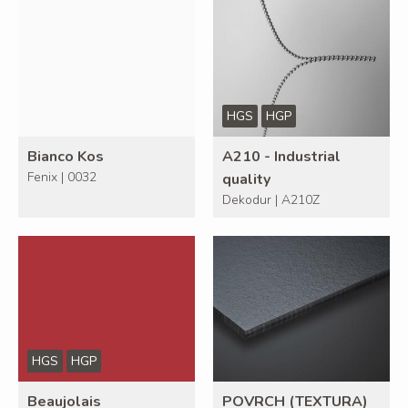
HGS
HGP
Bianco Kos
A210 - Industrial
Fenix | 0032
quality
Dekodur | A210Z
HGS
HGP
Beaujolais
POVRCH (TEXTURA)