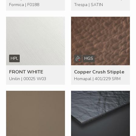
Formica | F0188
Trespa | SATIN
HPL
HGS
FRONT WHITE
Copper Crush Stipple
Unilin | 00025 W03
Homapal | 401/229 SRM