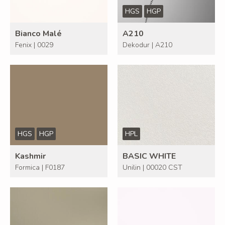
HGS
HGP
Bianco Malé
A210
Fenix | 0029
Dekodur | A210
HGS
HGP
HPL
Kashmir
BASIC WHITE
Formica | F0187
Unilin | 00020 CST